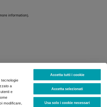
 more information)
.
Accetta tutti i cookie
o tecnologie
izzato a
Accetta selezionati
utenti e
 come
Usa solo i cookie necessari
oi modificare,