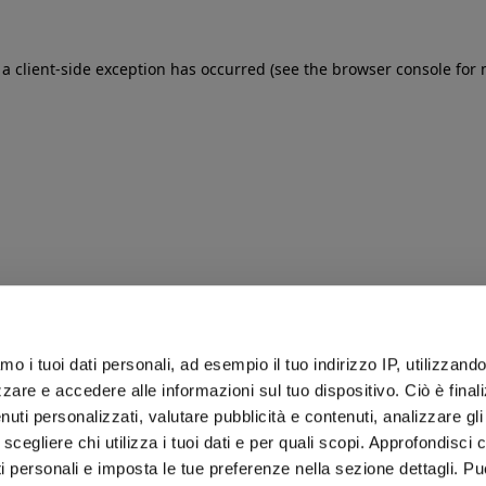
: a client-side exception has occurred (see the browser console for
iamo i tuoi dati personali, ad esempio il tuo indirizzo IP, utilizzand
zare e accedere alle informazioni sul tuo dispositivo. Ciò è final
uti personalizzati, valutare pubblicità e contenuti, analizzare gli 
 scegliere chi utilizza i tuoi dati e per quali scopi. Approfondisci
ti personali e imposta le tue preferenze nella sezione dettagli. Pu