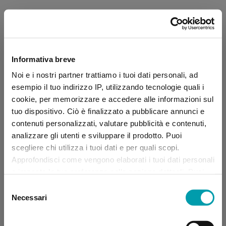
Informativa breve
Noi e i nostri partner trattiamo i tuoi dati personali, ad
esempio il tuo indirizzo IP, utilizzando tecnologie quali i
cookie, per memorizzare e accedere alle informazioni sul
tuo dispositivo. Ciò è finalizzato a pubblicare annunci e
contenuti personalizzati, valutare pubblicità e contenuti,
analizzare gli utenti e sviluppare il prodotto. Puoi
scegliere chi utilizza i tuoi dati e per quali scopi.
Approfondisci come vengono elaborati i tuoi dati personali
e imposta le tue preferenze nella sezione dettagli. Puoi
modificare, negare o ritirare il tuo consenso in qualsiasi
Selezione
momento dalla Dichiarazione sui “
Cookie
”.
Necessari
del
consenso
Application error: a client-side exception has occurred (see the