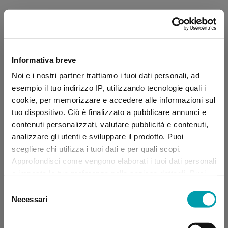
Informativa breve
Noi e i nostri partner trattiamo i tuoi dati personali, ad
esempio il tuo indirizzo IP, utilizzando tecnologie quali i
cookie, per memorizzare e accedere alle informazioni sul
tuo dispositivo. Ciò è finalizzato a pubblicare annunci e
contenuti personalizzati, valutare pubblicità e contenuti,
analizzare gli utenti e sviluppare il prodotto. Puoi
scegliere chi utilizza i tuoi dati e per quali scopi.
Approfondisci come vengono elaborati i tuoi dati personali
e imposta le tue preferenze nella sezione dettagli. Puoi
modificare, negare o ritirare il tuo consenso in qualsiasi
Selezione
momento dalla Dichiarazione sui “
Cookie
”.
Necessari
del
consenso
Application error: a client-side exception has occurred (see the