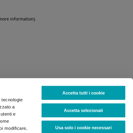
 more information)
.
Accetta tutti i cookie
o tecnologie
izzato a
Accetta selezionati
utenti e
 come
Usa solo i cookie necessari
oi modificare,