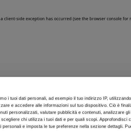
: a client-side exception has occurred (see the browser console for
iamo i tuoi dati personali, ad esempio il tuo indirizzo IP, utilizzand
zare e accedere alle informazioni sul tuo dispositivo. Ciò è final
uti personalizzati, valutare pubblicità e contenuti, analizzare gli 
 scegliere chi utilizza i tuoi dati e per quali scopi. Approfondisci
ti personali e imposta le tue preferenze nella sezione dettagli. Pu