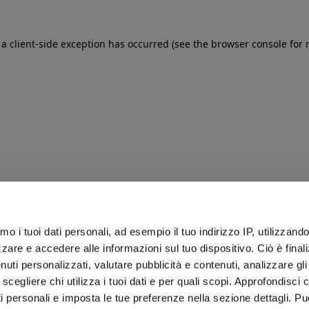
: a client-side exception has occurred (see the browser console for
iamo i tuoi dati personali, ad esempio il tuo indirizzo IP, utilizzand
zare e accedere alle informazioni sul tuo dispositivo. Ciò è final
uti personalizzati, valutare pubblicità e contenuti, analizzare gli 
 scegliere chi utilizza i tuoi dati e per quali scopi. Approfondisci
ti personali e imposta le tue preferenze nella sezione dettagli. Pu