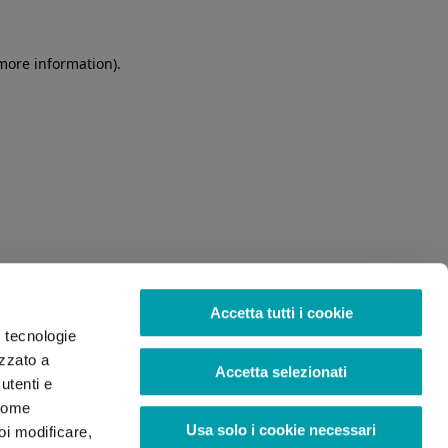
 more information)
.
Accetta tutti i cookie
o tecnologie
izzato a
Accetta selezionati
utenti e
 come
Usa solo i cookie necessari
oi modificare,