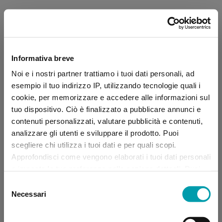
Informativa breve
Noi e i nostri partner trattiamo i tuoi dati personali, ad
esempio il tuo indirizzo IP, utilizzando tecnologie quali i
cookie, per memorizzare e accedere alle informazioni sul
tuo dispositivo. Ciò è finalizzato a pubblicare annunci e
contenuti personalizzati, valutare pubblicità e contenuti,
analizzare gli utenti e sviluppare il prodotto. Puoi
scegliere chi utilizza i tuoi dati e per quali scopi.
Approfondisci come vengono elaborati i tuoi dati personali
e imposta le tue preferenze nella sezione dettagli. Puoi
modificare, negare o ritirare il tuo consenso in qualsiasi
Selezione
momento dalla Dichiarazione sui “
Cookie
”.
Necessari
del
consenso
Application error: a client-side exception has occurred (see the