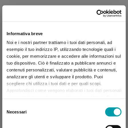
Informativa breve
Noi e i nostri partner trattiamo i tuoi dati personali, ad
esempio il tuo indirizzo IP, utilizzando tecnologie quali i
cookie, per memorizzare e accedere alle informazioni sul
tuo dispositivo. Ciò è finalizzato a pubblicare annunci e
contenuti personalizzati, valutare pubblicità e contenuti,
analizzare gli utenti e sviluppare il prodotto. Puoi
scegliere chi utilizza i tuoi dati e per quali scopi.
Approfondisci come vengono elaborati i tuoi dati personali
e imposta le tue preferenze nella sezione dettagli. Puoi
modificare, negare o ritirare il tuo consenso in qualsiasi
Selezione
momento dalla Dichiarazione sui “
Cookie
”.
Necessari
del
consenso
Application error: a client-side exception has occurred (see the