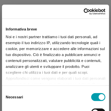
Informativa breve
Noi e i nostri partner trattiamo i tuoi dati personali, ad
esempio il tuo indirizzo IP, utilizzando tecnologie quali i
cookie, per memorizzare e accedere alle informazioni sul
tuo dispositivo. Ciò è finalizzato a pubblicare annunci e
contenuti personalizzati, valutare pubblicità e contenuti,
analizzare gli utenti e sviluppare il prodotto. Puoi
scegliere chi utilizza i tuoi dati e per quali scopi.
Approfondisci come vengono elaborati i tuoi dati personali
e imposta le tue preferenze nella sezione dettagli. Puoi
modificare, negare o ritirare il tuo consenso in qualsiasi
Selezione
momento dalla Dichiarazione sui “
Cookie
”.
Necessari
del
consenso
Application error: a client-side exception has occurred (see the