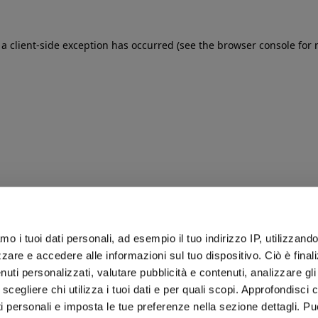
: a client-side exception has occurred (see the browser console for
iamo i tuoi dati personali, ad esempio il tuo indirizzo IP, utilizzand
zare e accedere alle informazioni sul tuo dispositivo. Ciò è final
uti personalizzati, valutare pubblicità e contenuti, analizzare gli 
 scegliere chi utilizza i tuoi dati e per quali scopi. Approfondisci
ti personali e imposta le tue preferenze nella sezione dettagli. Pu