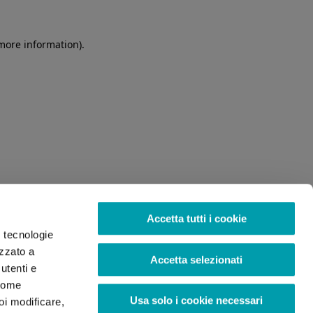
 more information)
.
Accetta tutti i cookie
o tecnologie
izzato a
Accetta selezionati
utenti e
 come
Usa solo i cookie necessari
oi modificare,