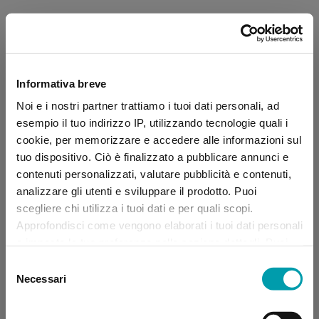
Informativa breve
Noi e i nostri partner trattiamo i tuoi dati personali, ad
esempio il tuo indirizzo IP, utilizzando tecnologie quali i
cookie, per memorizzare e accedere alle informazioni sul
tuo dispositivo. Ciò è finalizzato a pubblicare annunci e
contenuti personalizzati, valutare pubblicità e contenuti,
analizzare gli utenti e sviluppare il prodotto. Puoi
scegliere chi utilizza i tuoi dati e per quali scopi.
Approfondisci come vengono elaborati i tuoi dati personali
e imposta le tue preferenze nella sezione dettagli. Puoi
modificare, negare o ritirare il tuo consenso in qualsiasi
Selezione
momento dalla Dichiarazione sui “
Cookie
”.
Necessari
del
consenso
Application error: a client-side exception has occurred (see the