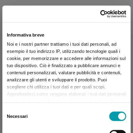
Informativa breve
Noi e i nostri partner trattiamo i tuoi dati personali, ad
esempio il tuo indirizzo IP, utilizzando tecnologie quali i
cookie, per memorizzare e accedere alle informazioni sul
tuo dispositivo. Ciò è finalizzato a pubblicare annunci e
contenuti personalizzati, valutare pubblicità e contenuti,
analizzare gli utenti e sviluppare il prodotto. Puoi
scegliere chi utilizza i tuoi dati e per quali scopi.
Approfondisci come vengono elaborati i tuoi dati personali
e imposta le tue preferenze nella sezione dettagli. Puoi
modificare, negare o ritirare il tuo consenso in qualsiasi
Selezione
momento dalla Dichiarazione sui “
Cookie
”.
Necessari
del
consenso
Application error: a client-side exception has occurred (see the