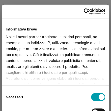
Informativa breve
Noi e i nostri partner trattiamo i tuoi dati personali, ad
esempio il tuo indirizzo IP, utilizzando tecnologie quali i
cookie, per memorizzare e accedere alle informazioni sul
tuo dispositivo. Ciò è finalizzato a pubblicare annunci e
contenuti personalizzati, valutare pubblicità e contenuti,
analizzare gli utenti e sviluppare il prodotto. Puoi
scegliere chi utilizza i tuoi dati e per quali scopi.
Approfondisci come vengono elaborati i tuoi dati personali
e imposta le tue preferenze nella sezione dettagli. Puoi
modificare, negare o ritirare il tuo consenso in qualsiasi
Selezione
momento dalla Dichiarazione sui “
Cookie
”.
Necessari
del
consenso
Application error: a client-side exception has occurred (see the