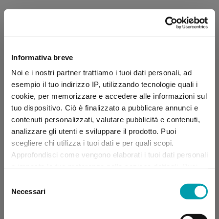
Informativa breve
Noi e i nostri partner trattiamo i tuoi dati personali, ad
esempio il tuo indirizzo IP, utilizzando tecnologie quali i
cookie, per memorizzare e accedere alle informazioni sul
tuo dispositivo. Ciò è finalizzato a pubblicare annunci e
contenuti personalizzati, valutare pubblicità e contenuti,
analizzare gli utenti e sviluppare il prodotto. Puoi
scegliere chi utilizza i tuoi dati e per quali scopi.
Approfondisci come vengono elaborati i tuoi dati personali
e imposta le tue preferenze nella sezione dettagli. Puoi
modificare, negare o ritirare il tuo consenso in qualsiasi
Selezione
momento dalla Dichiarazione sui “
Cookie
”.
Necessari
del
consenso
Application error: a client-side exception has occurred (see the