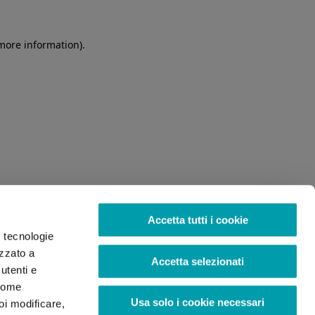
 more information)
.
Accetta tutti i cookie
o tecnologie
izzato a
Accetta selezionati
utenti e
 come
Usa solo i cookie necessari
oi modificare,