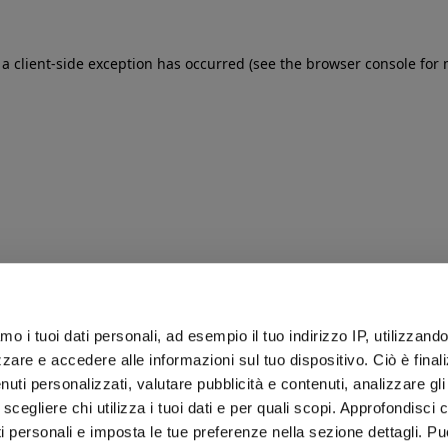
: a client-side exception has occurred (see the browser console for
iamo i tuoi dati personali, ad esempio il tuo indirizzo IP, utilizzand
zare e accedere alle informazioni sul tuo dispositivo. Ciò è final
uti personalizzati, valutare pubblicità e contenuti, analizzare gli 
 scegliere chi utilizza i tuoi dati e per quali scopi. Approfondisci
ti personali e imposta le tue preferenze nella sezione dettagli. Pu