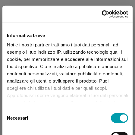
Informativa breve
Noi e i nostri partner trattiamo i tuoi dati personali, ad
esempio il tuo indirizzo IP, utilizzando tecnologie quali i
cookie, per memorizzare e accedere alle informazioni sul
tuo dispositivo. Ciò è finalizzato a pubblicare annunci e
contenuti personalizzati, valutare pubblicità e contenuti,
analizzare gli utenti e sviluppare il prodotto. Puoi
scegliere chi utilizza i tuoi dati e per quali scopi.
Approfondisci come vengono elaborati i tuoi dati personali
e imposta le tue preferenze nella sezione dettagli. Puoi
modificare, negare o ritirare il tuo consenso in qualsiasi
Selezione
momento dalla Dichiarazione sui “
Cookie
”.
Necessari
del
consenso
Application error: a client-side exception has occurred (see the