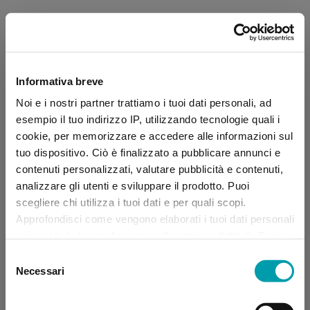
Informativa breve
Noi e i nostri partner trattiamo i tuoi dati personali, ad
esempio il tuo indirizzo IP, utilizzando tecnologie quali i
cookie, per memorizzare e accedere alle informazioni sul
tuo dispositivo. Ciò è finalizzato a pubblicare annunci e
contenuti personalizzati, valutare pubblicità e contenuti,
analizzare gli utenti e sviluppare il prodotto. Puoi
scegliere chi utilizza i tuoi dati e per quali scopi.
Approfondisci come vengono elaborati i tuoi dati personali
e imposta le tue preferenze nella sezione dettagli. Puoi
modificare, negare o ritirare il tuo consenso in qualsiasi
Selezione
momento dalla Dichiarazione sui “
Cookie
”.
Necessari
del
consenso
Application error: a client-side exception has occurred (see the