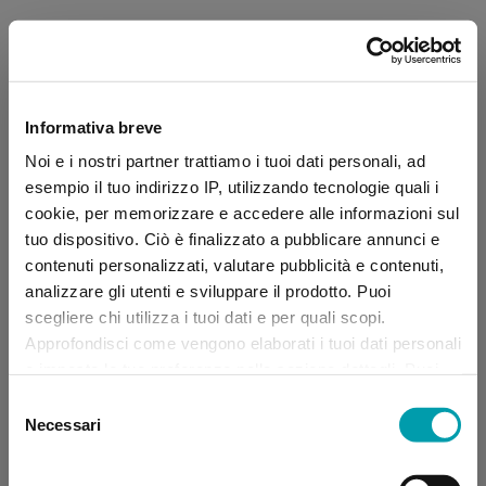
Informativa breve
Noi e i nostri partner trattiamo i tuoi dati personali, ad
esempio il tuo indirizzo IP, utilizzando tecnologie quali i
cookie, per memorizzare e accedere alle informazioni sul
tuo dispositivo. Ciò è finalizzato a pubblicare annunci e
contenuti personalizzati, valutare pubblicità e contenuti,
analizzare gli utenti e sviluppare il prodotto. Puoi
scegliere chi utilizza i tuoi dati e per quali scopi.
Approfondisci come vengono elaborati i tuoi dati personali
e imposta le tue preferenze nella sezione dettagli. Puoi
modificare, negare o ritirare il tuo consenso in qualsiasi
Selezione
momento dalla Dichiarazione sui “
Cookie
”.
Necessari
del
consenso
Application error: a client-side exception has occurred (see the