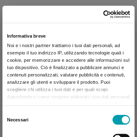
Informativa breve
Noi e i nostri partner trattiamo i tuoi dati personali, ad
esempio il tuo indirizzo IP, utilizzando tecnologie quali i
cookie, per memorizzare e accedere alle informazioni sul
tuo dispositivo. Ciò è finalizzato a pubblicare annunci e
contenuti personalizzati, valutare pubblicità e contenuti,
analizzare gli utenti e sviluppare il prodotto. Puoi
scegliere chi utilizza i tuoi dati e per quali scopi.
Approfondisci come vengono elaborati i tuoi dati personali
e imposta le tue preferenze nella sezione dettagli. Puoi
modificare, negare o ritirare il tuo consenso in qualsiasi
Selezione
momento dalla Dichiarazione sui “
Cookie
”.
Necessari
del
consenso
Application error: a client-side exception has occurred (see the