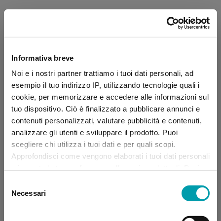
Informativa breve
Noi e i nostri partner trattiamo i tuoi dati personali, ad
esempio il tuo indirizzo IP, utilizzando tecnologie quali i
cookie, per memorizzare e accedere alle informazioni sul
tuo dispositivo. Ciò è finalizzato a pubblicare annunci e
contenuti personalizzati, valutare pubblicità e contenuti,
analizzare gli utenti e sviluppare il prodotto. Puoi
scegliere chi utilizza i tuoi dati e per quali scopi.
Approfondisci come vengono elaborati i tuoi dati personali
e imposta le tue preferenze nella sezione dettagli. Puoi
modificare, negare o ritirare il tuo consenso in qualsiasi
Selezione
momento dalla Dichiarazione sui “
Cookie
”.
Necessari
del
consenso
Application error: a client-side exception has occurred (see the