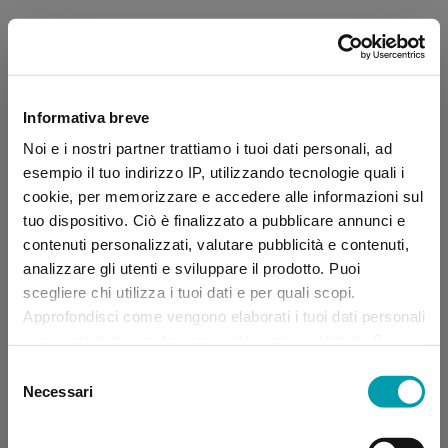
Informativa breve
Noi e i nostri partner trattiamo i tuoi dati personali, ad
esempio il tuo indirizzo IP, utilizzando tecnologie quali i
cookie, per memorizzare e accedere alle informazioni sul
tuo dispositivo. Ciò è finalizzato a pubblicare annunci e
contenuti personalizzati, valutare pubblicità e contenuti,
analizzare gli utenti e sviluppare il prodotto. Puoi
scegliere chi utilizza i tuoi dati e per quali scopi.
Approfondisci come vengono elaborati i tuoi dati personali
e imposta le tue preferenze nella sezione dettagli. Puoi
modificare, negare o ritirare il tuo consenso in qualsiasi
Selezione
momento dalla Dichiarazione sui “
Cookie
”.
Necessari
del
consenso
Application error: a client-side exception has occurred (see the