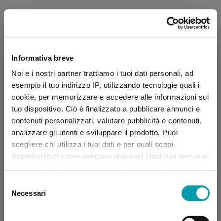
Informativa breve
Noi e i nostri partner trattiamo i tuoi dati personali, ad
esempio il tuo indirizzo IP, utilizzando tecnologie quali i
cookie, per memorizzare e accedere alle informazioni sul
tuo dispositivo. Ciò è finalizzato a pubblicare annunci e
contenuti personalizzati, valutare pubblicità e contenuti,
analizzare gli utenti e sviluppare il prodotto. Puoi
scegliere chi utilizza i tuoi dati e per quali scopi.
Approfondisci come vengono elaborati i tuoi dati personali
e imposta le tue preferenze nella sezione dettagli. Puoi
modificare, negare o ritirare il tuo consenso in qualsiasi
Selezione
momento dalla Dichiarazione sui “
Cookie
”.
Necessari
del
consenso
Application error: a client-side exception has occurred (see the